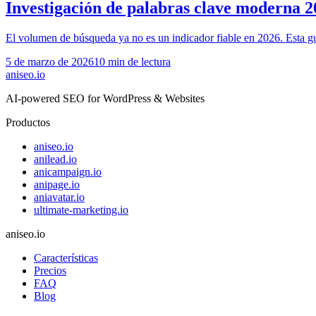
Investigación de palabras clave moderna 
El volumen de búsqueda ya no es un indicador fiable en 2026. Esta gu
5 de marzo de 2026
10
min de lectura
aniseo
.io
AI-powered SEO for WordPress & Websites
Productos
aniseo.io
anilead.io
anicampaign.io
anipage.io
aniavatar.io
ultimate-marketing.io
aniseo.io
Características
Precios
FAQ
Blog