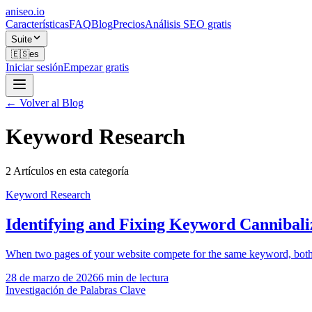
aniseo
.io
Características
FAQ
Blog
Precios
Análisis SEO gratis
Suite
🇪🇸
es
Iniciar sesión
Empezar gratis
← Volver al Blog
Keyword Research
2 Artículos en esta categoría
Keyword Research
Identifying and Fixing Keyword Cannibali
When two pages of your website compete for the same keyword, both l
28 de marzo de 2026
6
min de lectura
Investigación de Palabras Clave