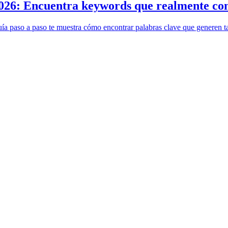
2026: Encuentra keywords que realmente co
ía paso a paso te muestra cómo encontrar palabras clave que generen ta