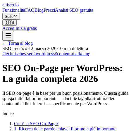
aniseo
.io
Funzionalità
FAQ
Blog
Prezzi
Analisi SEO gratuita
Suite
🇮🇹
it
Accedi
Inizia gratis
← Torna al blog
SEO Tecnico
·
12 marzo 2026
·
10
min di lettura
#
technisches-seo
#
wordpress
#
content-marketing
SEO On-Page per WordPress:
La guida completa 2026
Il SEO on-page è la base per un buon posizionamento. Questa guida
spiega tutti i fattori importanti — dai title tag alla struttura dei
contenuti ai link interni — specificamente per WordPress.
Indice
Cos'è la SEO On-Page?
1. Ricerca delle parole chiave: Il primo e più importante