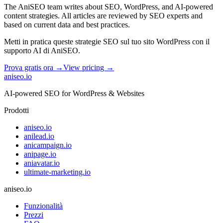
The AniSEO team writes about SEO, WordPress, and AI-powered
content strategies. All articles are reviewed by SEO experts and
based on current data and best practices.
Metti in pratica queste strategie SEO sul tuo sito WordPress con il
supporto AI di AniSEO.
Prova gratis ora →
View pricing →
aniseo
.io
AI-powered SEO for WordPress & Websites
Prodotti
aniseo.io
anilead.io
anicampaign.io
anipage.io
aniavatar.io
ultimate-marketing.io
aniseo.io
Funzionalità
Prezzi