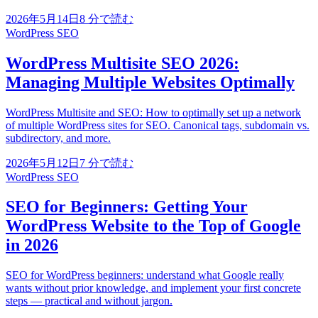
2026年5月14日
8
分で読む
WordPress SEO
WordPress Multisite SEO 2026:
Managing Multiple Websites Optimally
WordPress Multisite and SEO: How to optimally set up a network
of multiple WordPress sites for SEO. Canonical tags, subdomain vs.
subdirectory, and more.
2026年5月12日
7
分で読む
WordPress SEO
SEO for Beginners: Getting Your
WordPress Website to the Top of Google
in 2026
SEO for WordPress beginners: understand what Google really
wants without prior knowledge, and implement your first concrete
steps — practical and without jargon.