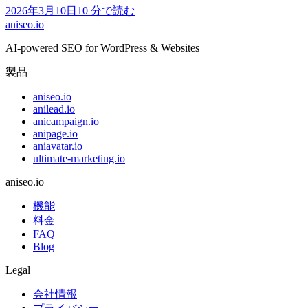
2026年3月10日
10
分で読む
aniseo
.io
AI-powered SEO for WordPress & Websites
製品
aniseo.io
anilead.io
anicampaign.io
anipage.io
aniavatar.io
ultimate-marketing.io
aniseo.io
機能
料金
FAQ
Blog
Legal
会社情報