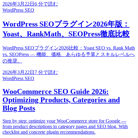
2026年3月22日
6
分で読む
WordPress SEO
WordPress SEOプラグイン2026年版：
Yoast、RankMath、SEOPress徹底比較
WordPress SEOプラグイン2026比較：Yoast SEO vs. Rank Math
vs. SEOPress — 機能、価格、あらゆる予算とスキルレベルへ
の推奨。
2026年3月22日
7
分で読む
WordPress SEO
WooCommerce SEO Guide 2026:
Optimizing Products, Categories and
Blog Posts
Step by step: optimize your WooCommerce store for Google —
from product descriptions to category pages and SEO blog. With
checklist and concrete plugin recommendations.