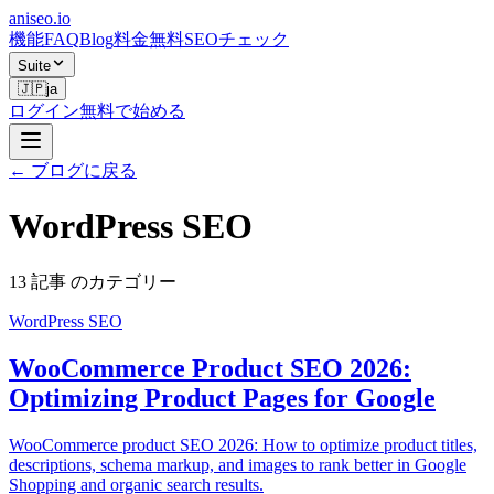
aniseo
.io
機能
FAQ
Blog
料金
無料SEOチェック
Suite
🇯🇵
ja
ログイン
無料で始める
← ブログに戻る
WordPress SEO
13 記事 のカテゴリー
WordPress SEO
WooCommerce Product SEO 2026:
Optimizing Product Pages for Google
WooCommerce product SEO 2026: How to optimize product titles,
descriptions, schema markup, and images to rank better in Google
Shopping and organic search results.