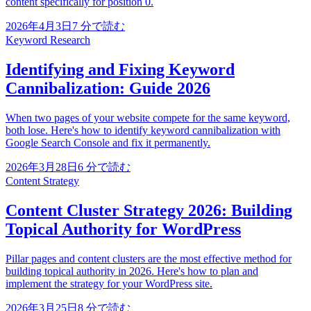
content specifically for position 0.
2026年4月3日
7
分で読む
Keyword Research
Identifying and Fixing Keyword
Cannibalization: Guide 2026
When two pages of your website compete for the same keyword,
both lose. Here's how to identify keyword cannibalization with
Google Search Console and fix it permanently.
2026年3月28日
6
分で読む
Content Strategy
Content Cluster Strategy 2026: Building
Topical Authority for WordPress
Pillar pages and content clusters are the most effective method for
building topical authority in 2026. Here's how to plan and
implement the strategy for your WordPress site.
2026年3月25日
8
分で読む