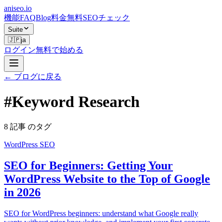
aniseo
.io
機能
FAQ
Blog
料金
無料SEOチェック
Suite
🇯🇵
ja
ログイン
無料で始める
← ブログに戻る
#
Keyword Research
8 記事 のタグ
WordPress SEO
SEO for Beginners: Getting Your
WordPress Website to the Top of Google
in 2026
SEO for WordPress beginners: understand what Google really