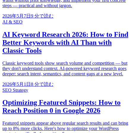
wants without prior knowledge, and implement your first concrete
steps — practical and without jargon.
2026年5月7日
9
分で読む
AI & SEO
AI Keyword Research 2026: How to Find
Better Keywords with AI Than with
Classic Tools
Classic keyword tools show search volume and competition — but
they don't understand context. AI-powered keyword research goes
deeper: search intent, semantics, and content gaps at a new level.
2026年5月1日
8
分で読む
SEO Strategy
Optimizing Featured Snippets: How to
Reach Position 0 in Google 2026
Featured snippets appear above regular search results and can bring
up to 8% more clicks. Here's how to optimize your WordPress