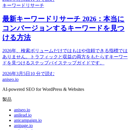
キーワードリサーチ
最新キーワードリサーチ 2026：本当に
コンバージョンするキーワードを見つ
ける方法
2026年、検索ボリュームだけではもはや信頼できる指標では
ありません。トラフィックと収益の両方をもたらすキーワー
ドを見つけるステップバイステップガイドです。
2026年3月5日
10
分で読む
aniseo
.io
AI-powered SEO for WordPress & Websites
製品
aniseo.io
anilead.io
anicampaign.io
anipage.io