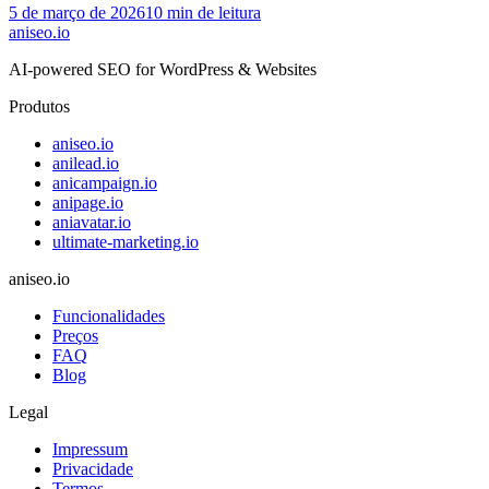
5 de março de 2026
10
min de leitura
aniseo
.io
AI-powered SEO for WordPress & Websites
Produtos
aniseo.io
anilead.io
anicampaign.io
anipage.io
aniavatar.io
ultimate-marketing.io
aniseo.io
Funcionalidades
Preços
FAQ
Blog
Legal
Impressum
Privacidade
Termos