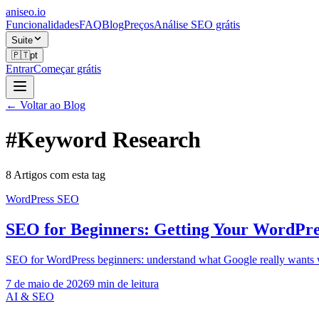
aniseo
.io
Funcionalidades
FAQ
Blog
Preços
Análise SEO grátis
Suite
🇵🇹
pt
Entrar
Começar grátis
← Voltar ao Blog
#
Keyword Research
8 Artigos com esta tag
WordPress SEO
SEO for Beginners: Getting Your WordPres
SEO for WordPress beginners: understand what Google really wants wi
7 de maio de 2026
9
min de leitura
AI & SEO