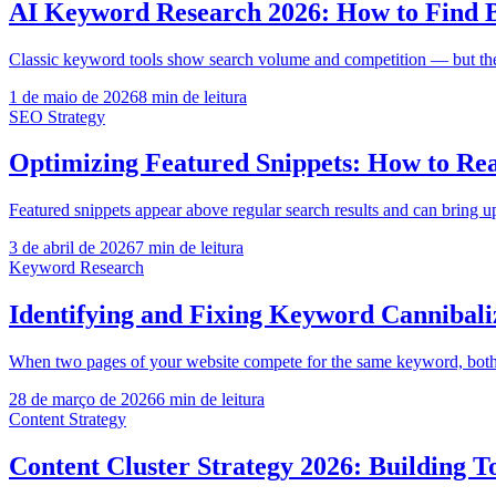
AI Keyword Research 2026: How to Find B
Classic keyword tools show search volume and competition — but they
1 de maio de 2026
8
min de leitura
SEO Strategy
Optimizing Featured Snippets: How to Rea
Featured snippets appear above regular search results and can bring u
3 de abril de 2026
7
min de leitura
Keyword Research
Identifying and Fixing Keyword Cannibali
When two pages of your website compete for the same keyword, both l
28 de março de 2026
6
min de leitura
Content Strategy
Content Cluster Strategy 2026: Building T