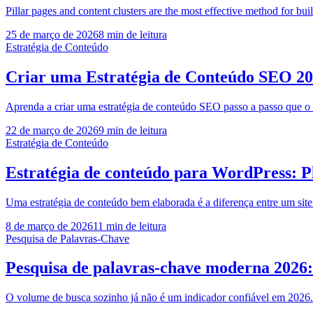
Pillar pages and content clusters are the most effective method for bu
25 de março de 2026
8
min de leitura
Estratégia de Conteúdo
Criar uma Estratégia de Conteúdo SEO 20
Aprenda a criar uma estratégia de conteúdo SEO passo a passo que o
22 de março de 2026
9
min de leitura
Estratégia de Conteúdo
Estratégia de conteúdo para WordPress: P
Uma estratégia de conteúdo bem elaborada é a diferença entre um sit
8 de março de 2026
11
min de leitura
Pesquisa de Palavras-Chave
Pesquisa de palavras-chave moderna 2026
O volume de busca sozinho já não é um indicador confiável em 2026. 