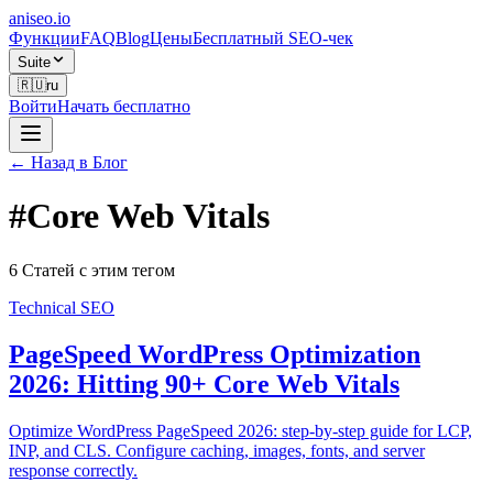
aniseo
.io
Функции
FAQ
Blog
Цены
Бесплатный SEO-чек
Suite
🇷🇺
ru
Войти
Начать бесплатно
← Назад в Блог
#
Core Web Vitals
6 Статей с этим тегом
Technical SEO
PageSpeed WordPress Optimization
2026: Hitting 90+ Core Web Vitals
Optimize WordPress PageSpeed 2026: step-by-step guide for LCP,
INP, and CLS. Configure caching, images, fonts, and server
response correctly.