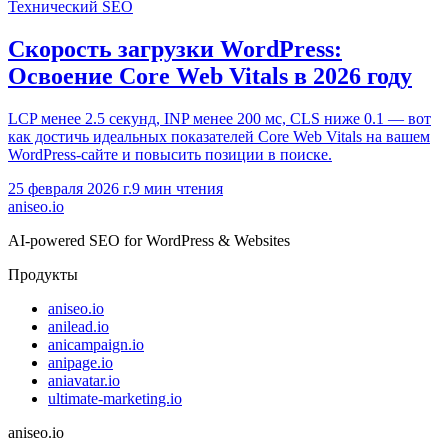
Технический SEO
Скорость загрузки WordPress:
Освоение Core Web Vitals в 2026 году
LCP менее 2.5 секунд, INP менее 200 мс, CLS ниже 0.1 — вот
как достичь идеальных показателей Core Web Vitals на вашем
WordPress-сайте и повысить позиции в поиске.
25 февраля 2026 г.
9
мин чтения
aniseo
.io
AI-powered SEO for WordPress & Websites
Продукты
aniseo.io
anilead.io
anicampaign.io
anipage.io
aniavatar.io
ultimate-marketing.io
aniseo.io