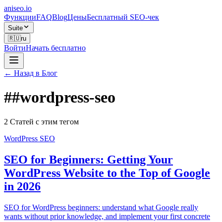
aniseo
.io
Функции
FAQ
Blog
Цены
Бесплатный SEO-чек
Suite
🇷🇺
ru
Войти
Начать бесплатно
← Назад в Блог
#
#wordpress-seo
2 Статей с этим тегом
WordPress SEO
SEO for Beginners: Getting Your
WordPress Website to the Top of Google
in 2026
SEO for WordPress beginners: understand what Google really
wants without prior knowledge, and implement your first concrete