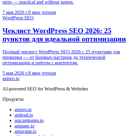
steps — practical and without jargon.
7 мая 2026 г.
9
мин чтения
WordPress SEO
Чеклист WordPress SEO 2026: 25
пунктов для идеальной оптимизации
Полный чеклист WordPress SEO 2026 с 25 пунктами для
проверки — от базовых настроек до технической
оптимизации и работы с контентом.
5 мая 2026 г.
8
мин чтения
aniseo
.io
AI-powered SEO for WordPress & Websites
Продукты
aniseo.io
anilead.io
anicampaign.io
anipage.io
aniavatar.io