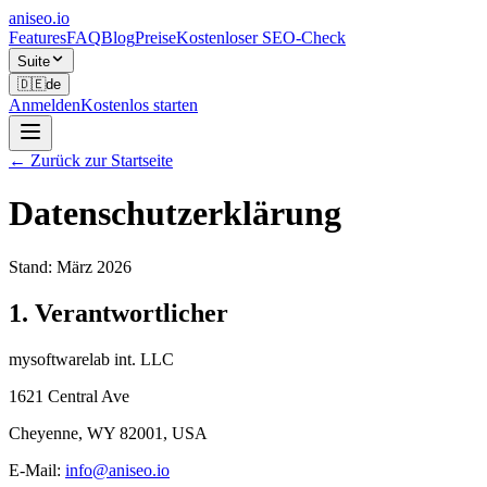
aniseo
.io
Features
FAQ
Blog
Preise
Kostenloser SEO-Check
Suite
🇩🇪
de
Anmelden
Kostenlos starten
← Zurück zur Startseite
Datenschutzerklärung
Stand: März 2026
1. Verantwortlicher
mysoftwarelab int. LLC
1621 Central Ave
Cheyenne, WY 82001, USA
E-Mail:
info@aniseo.io