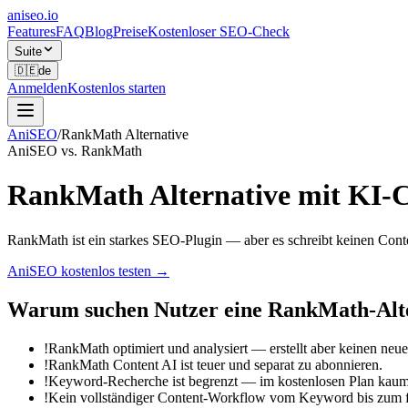
aniseo
.io
Features
FAQ
Blog
Preise
Kostenloser SEO-Check
Suite
🇩🇪
de
Anmelden
Kostenlos starten
AniSEO
/
RankMath Alternative
AniSEO vs. RankMath
RankMath Alternative mit KI-
RankMath ist ein starkes SEO-Plugin — aber es schreibt keinen Cont
AniSEO kostenlos testen
→
Warum suchen Nutzer eine RankMath-Alt
!
RankMath optimiert und analysiert — erstellt aber keinen neu
!
RankMath Content AI ist teuer und separat zu abonnieren.
!
Keyword-Recherche ist begrenzt — im kostenlosen Plan kau
!
Kein vollständiger Content-Workflow vom Keyword bis zum fe