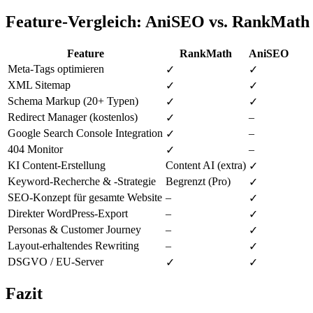
Feature-Vergleich: AniSEO vs. RankMath
Feature
RankMath
AniSEO
Meta-Tags optimieren
✓
✓
XML Sitemap
✓
✓
Schema Markup (20+ Typen)
✓
✓
Redirect Manager (kostenlos)
–
✓
Google Search Console Integration
–
✓
404 Monitor
–
✓
KI Content-Erstellung
Content AI (extra)
✓
Keyword-Recherche & -Strategie
Begrenzt (Pro)
✓
SEO-Konzept für gesamte Website
–
✓
Direkter WordPress-Export
–
✓
Personas & Customer Journey
–
✓
Layout-erhaltendes Rewriting
–
✓
DSGVO / EU-Server
✓
✓
Fazit