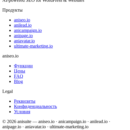
AI-powered SEO for WordPress & Websites
Продукты
aniseo.io
anilead.io
anicampaign.io
anipage.io
aniavatar.io
ultimate-marketing.io
aniseo.io
Функции
Цены
FAQ
Blog
Legal
Реквизиты
Конфиденциальность
Условия
©
2026
anisuite — aniseo.io · anicampaign.io · anilead.io ·
anipage.io · aniavatar.io · ultimate-marketing.io