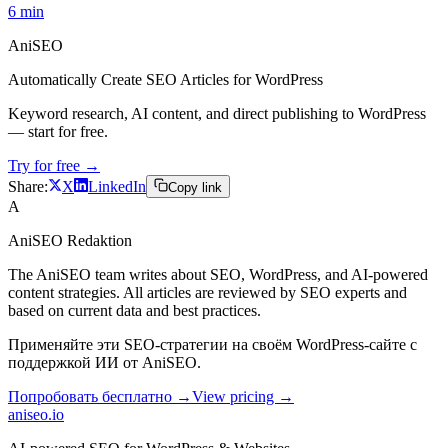
6
min
AniSEO
Automatically Create SEO Articles for WordPress
Keyword research, AI content, and direct publishing to WordPress
— start for free.
Try for free →
Share:
X
LinkedIn
Copy link
A
AniSEO Redaktion
The AniSEO team writes about SEO, WordPress, and AI-powered
content strategies. All articles are reviewed by SEO experts and
based on current data and best practices.
Применяйте эти SEO-стратегии на своём WordPress-сайте с
поддержкой ИИ от AniSEO.
Попробовать бесплатно →
View pricing →
aniseo
.io