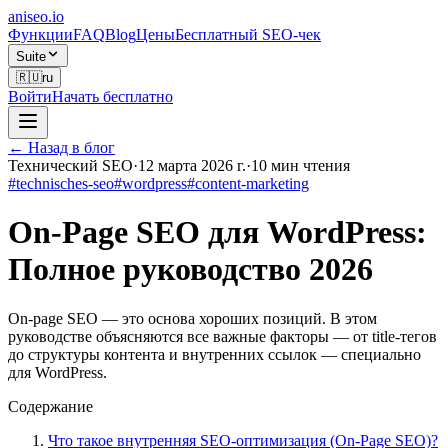
aniseo
.io
Функции
FAQ
Blog
Цены
Бесплатный SEO-чек
Suite
🇷🇺
ru
Войти
Начать бесплатно
← Назад в блог
Технический SEO
·
12 марта 2026 г.
·
10
мин чтения
#
technisches-seo
#
wordpress
#
content-marketing
On-Page SEO для WordPress:
Полное руководство 2026
On-page SEO — это основа хороших позиций. В этом
руководстве объясняются все важные факторы — от title-тегов
до структуры контента и внутренних ссылок — специально
для WordPress.
Содержание
Что такое внутренняя SEO-оптимизация (On-Page SEO)?